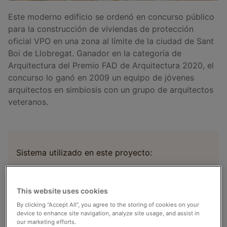
Este moderno edificio se ordenó en concurso público
para la construcción de viviendas de protección
oficial VPO en una zona al límite de la ciudad de Sant
Boi de Llobregat. Ganador en la categoría de
Arquitectura del Premio FAD de Arquitectura 2020, el
concurso lo ganó en 2009 un equipo de jóvenes
arquitectos en simbiosis con un grupo de arquitectos
veteranos.
Sistema utilizado en este proyecto:
Sistema de aerotermia para calefacción con radiadores
y refrigeración con fancoils + Agua caliente sanitaria
This website uses cookies
(ACS) + Energía Solar Fotovoltaica
By clicking “Accept All”, you agree to the storing of cookies on your
device to enhance site navigation, analyze site usage, and assist in
our marketing efforts.