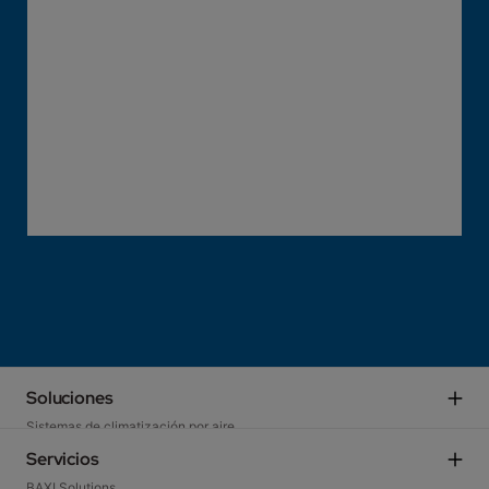
Soluciones
Sistemas de climatización por aire
Sistemas para bucle energético
Servicios
Soluciones hidrónicas
BAXI Solutions