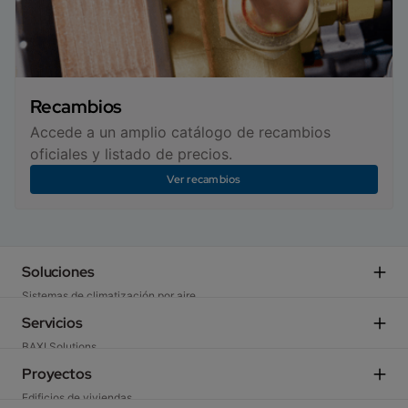
Recambios
Accede a un amplio catálogo de recambios
oficiales y listado de precios.
Ver recambios
Soluciones
Sistemas de climatización por aire
Sistemas para bucle energético
Servicios
Soluciones hidrónicas
BAXI Solutions
Fancoils y climatizadoras
Bloques CAD/BIM
Proyectos
Calidad de aire interior
Etiquetas ERP
Edificios de viviendas
Regulación y control