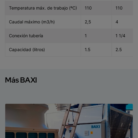
Temperatura máx. de trabajo (ºC)
110
110
Caudal máximo (m3/h)
2,5
4
Conexión tubería
1
1 1/4
Capacidad (litros)
1.5
2.5
Más BAXI