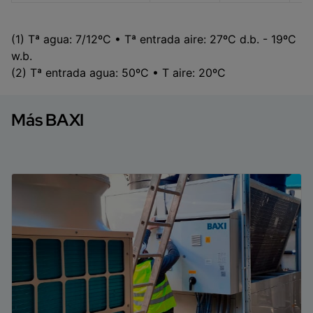
(1) Tª agua: 7/12ºC • Tª entrada aire: 27ºC d.b. - 19ºC
w.b.
(2) Tª entrada agua: 50ºC • T aire: 20ºC
Más BAXI