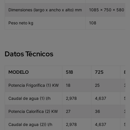
Dimensiones (largo x ancho x alto) mm
1085 x 750 x 580
Peso neto kg
108
Datos Técnicos
MODELO
518
725
83
Potencia Frigorífica (1) KW
18
25
30
Caudal de agua (1) l/h
2,978
4,637
5,
Potencia Calorífica (2) KW
27
36
33
Caudal de agua (2)) l/h
2,978
4,637
5,