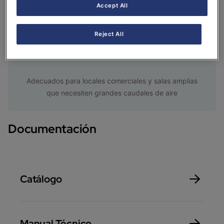
Accept All
Fácil mantenimiento. Máxima adaptabilidad a las
necesidades de instalación. Diferentes posibilidades de
Reject All
salida/entrada de aire
Adecuados para locales comerciales y salas amplias
que necesiten grandes caudales de aire
Documentación
Catálogo
Manual Técnico