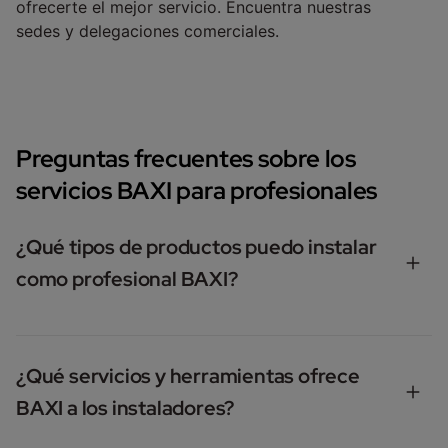
ofrecerte el mejor servicio. Encuentra nuestras
sedes y delegaciones comerciales.
Dónde encontrarnos
Preguntas frecuentes sobre los
servicios BAXI para profesionales
¿Qué tipos de productos puedo instalar
como profesional BAXI?
Como instalador BAXI, puedes trabajar con una amplia
gama de soluciones para climatización y agua
¿Qué servicios y herramientas ofrece
caliente, adaptadas tanto a proyectos residenciales
BAXI a los instaladores?
como comerciales. Entre los productos disponibles se
incluyen: