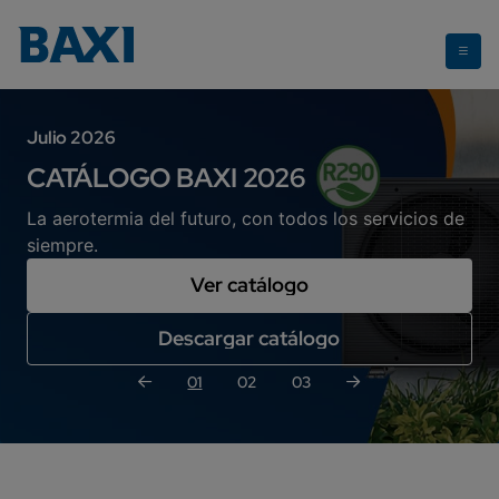
Teléfono del Club BAXI Fidelity:
936 291 960
Horario: lunes a jueves de 8:30h –13:00h
Julio 2026
CATÁLOGO BAXI 2026
La aerotermia del futuro, con todos los servicios de
siempre.
Ver catálogo
Descargar catálogo
01
02
03