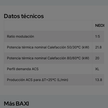
Datos técnicos
NEODE
Ratio modulación
1:5
Potencia térmica nominal Calefacción 50/30ºC (kW)
21.8
Potencia térmica nominal Calefacción 80/60ºC (kW)
20
Perfil demanda ACS
XL
Producción ACS para ΔT=25ºC (L/min)
13.8
Más BAXI