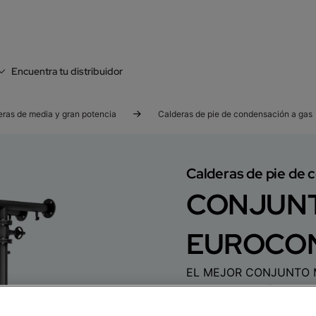
Encuentra tu distribuidor
eras de media y gran potencia
Calderas de pie de condensación a gas
Calderas de pie de 
CONJUN
EUROCO
EL MEJOR CONJUNTO
Una combinación integra
mayor demanda calorífi