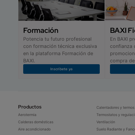
Formación
BAXI Fi
Potencia tu futuro profesional
En BAXI p
con formación técnica exclusiva
confianza 
en la plataforma Formación de
promocione
BAXI.
compra de 
Inscríbete ya
Productos
Calentadores y termos
Aerotermia
Termostatos y regulaci
Calderas domésticas​
Ventilación
Aire acondicionado​
Suelo Radiante y Fanco