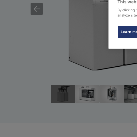
This web
By clicking 
analyze site
Learn m