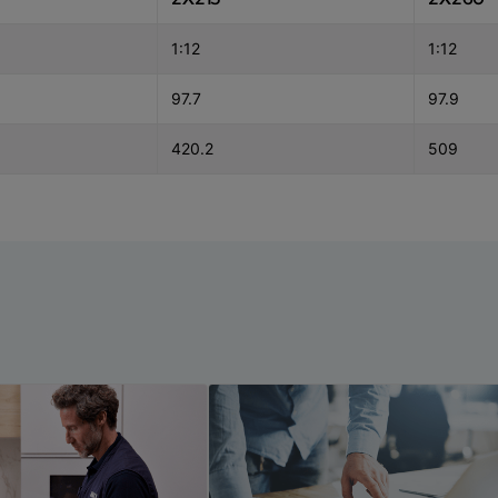
1:12
1:12
97.7
97.9
420.2
509