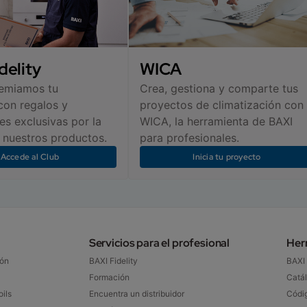
delity
WICA
remiamos tu
Crea, gestiona y comparte tus
con regalos y
proyectos de climatización con
s exclusivas por la
WICA, la herramienta de BAXI
nuestros productos.
para profesionales.
Accede al Club
Inicia tu proyecto
Servicios para el profesional
Her
ón​
BAXI Fidelity​
BAXI
Formación
Catál
ils
Encuentra un distribuidor​
Códig