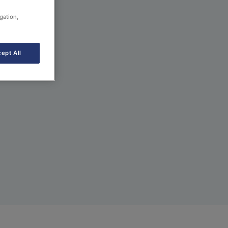
gation,
ept All