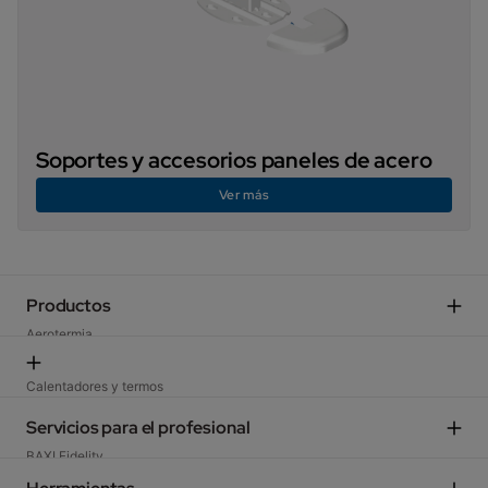
Soportes y accesorios paneles de acero
Ver más
Productos
Aerotermia
Calderas domésticas​
Aire acondicionado​
Calentadores y termos
Energía solar
Termostatos y regulación​
Servicios para el profesional
Acumuladores​
Ventilación
BAXI Fidelity​
Calderas media y gran potencia
Suelo Radiante y Fancoils
Formación