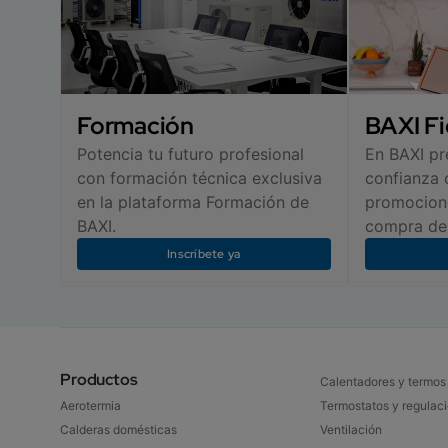
Formación
BAXI Fi
Potencia tu futuro profesional
En BAXI p
con formación técnica exclusiva
confianza 
en la plataforma Formación de
promocione
BAXI.
compra de 
Inscríbete ya
Productos
Calentadores y termos
Aerotermia
Termostatos y regulaci
Calderas domésticas​
Ventilación