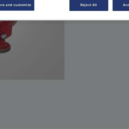
ore and customize
Reject All
Acc