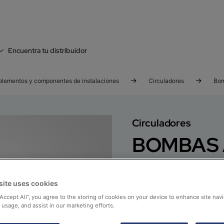
Encuentra tu distribuidor
lementos y componentes de instalaciones
Circuladores
Bom
Circuladores
BOMBAS 
ALARGA LA VIDA ÚTIL
Gama de circuladores d
site uses cookies
“Accept All”, you agree to the storing of cookies on your device to enhance site navi
 usage, and assist in our marketing efforts.