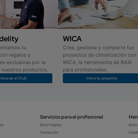
delity
WICA
remiamos tu
Crea, gestiona y comparte tus
con regalos y
proyectos de climatización con
s exclusivas por la
WICA, la herramienta de BAXI
nuestros productos.
para profesionales.
Accede al Club
Inicia tu proyecto
Servicios para el profesional
Her
ón​
BAXI Fidelity​
BAXI
Formación
Catál