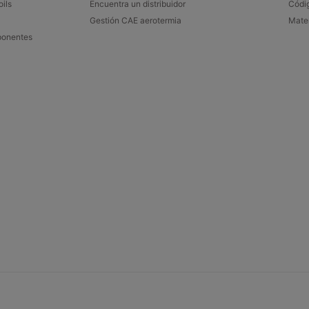
ils
Encuentra un distribuidor​
Códig
Gestión CAE aerotermia
Mater
onentes