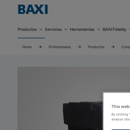
Productos
Servicios
Herramientas
BAXI Fidelity
Home
Profesionales
Productos
Comp
This web
By clicking 
analyze site