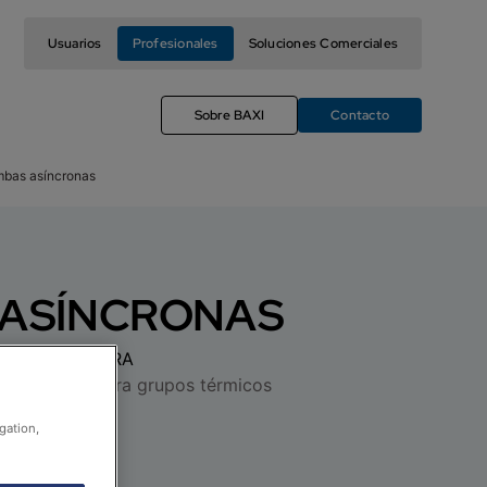
Usuarios
Profesionales
Soluciones Comerciales
Sobre BAXI
Contacto
bas asíncronas
ASÍNCRONAS
 DE TU CALDERA
e recambio para grupos térmicos
gation,