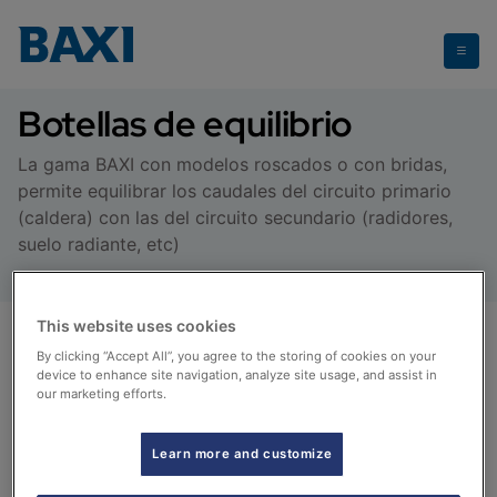
Botellas de equilibrio
Botellas de equilibrio
La gama BAXI con modelos roscados o con bridas,
permite equilibrar los caudales del circuito primario
(caldera) con las del circuito secundario (radidores,
suelo radiante, etc)
This website uses cookies
By clicking “Accept All”, you agree to the storing of cookies on your
device to enhance site navigation, analyze site usage, and assist in
our marketing efforts.
Learn more and customize