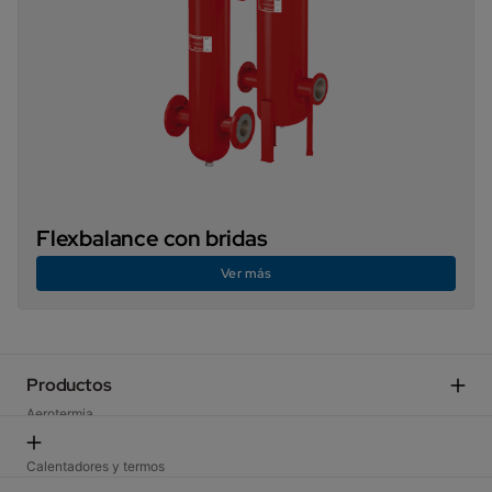
Flexbalance con bridas
Ver más
Productos
Aerotermia
Calderas domésticas​
Aire acondicionado​
Calentadores y termos