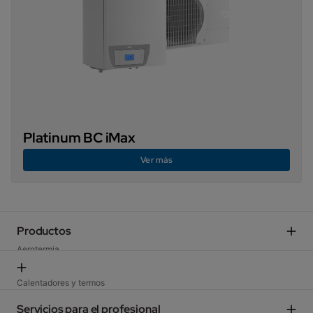
Platinum BC iMax
Ver más
Productos
Aerotermia
Calderas domésticas​
Aire acondicionado​
Calentadores y termos
Energía solar
Termostatos y regulación​
Servicios para el profesional