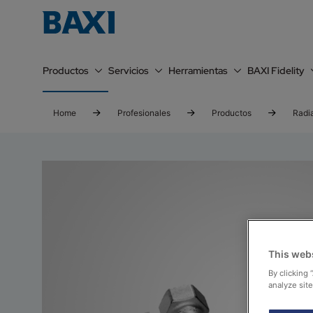
Productos
Servicios
Herramientas
BAXI Fidelity
Home
Profesionales
Productos
Radi
This web
By clicking 
analyze site