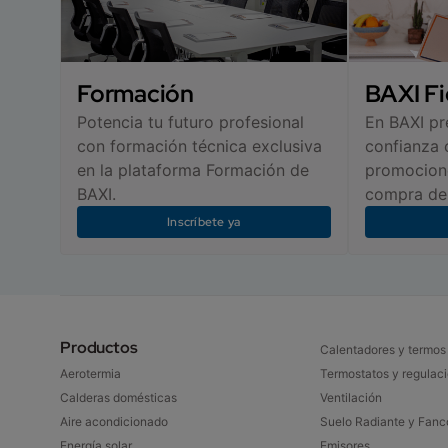
Formación
BAXI Fi
Potencia tu futuro profesional
En BAXI p
con formación técnica exclusiva
confianza 
en la plataforma Formación de
promocione
BAXI.
compra de 
Inscríbete ya
Productos
Calentadores y termos
Aerotermia
Termostatos y regulaci
Calderas domésticas​
Ventilación
Aire acondicionado​
Suelo Radiante y Fanco
Energía solar
Emisores