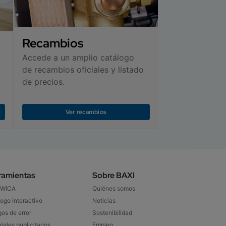
Recambios
Accede a un amplio catálogo
de recambios oficiales y listado
de precios.
Ver recambios
ramientas
Sobre BAXI​
 WICA
Quiénes somos
ogo interactivo​
Noticias
os de error
Sostenibilidad​
iales publicitarios​
Empleo