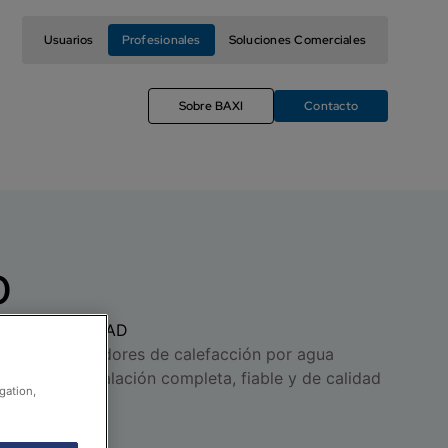
Usuarios
Profesionales
Soluciones Comerciales
Sobre BAXI
Contacto
0
S Y DE CALIDAD
es para radiadores de calefacción por agua
eguir una instalación completa, fiable y de calidad
gation,