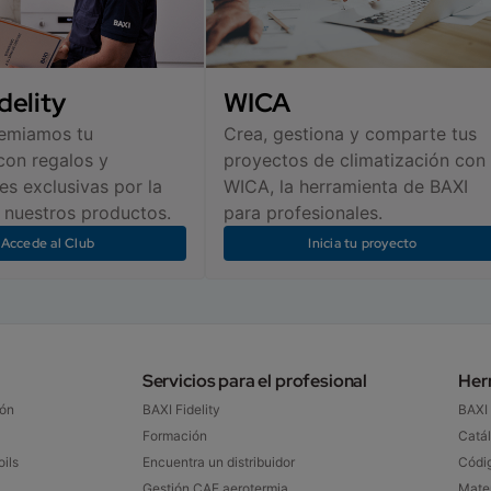
delity
WICA
remiamos tu
Crea, gestiona y comparte tus
con regalos y
proyectos de climatización con
s exclusivas por la
WICA, la herramienta de BAXI
nuestros productos.
para profesionales.
Accede al Club
Inicia tu proyecto
Servicios para el profesional
Her
ón​
BAXI Fidelity​
BAXI
Formación
Catál
ils
Encuentra un distribuidor​
Códig
Gestión CAE aerotermia
Mater