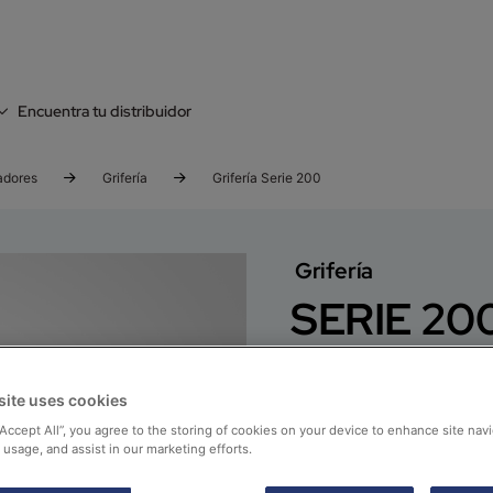
Encuentra tu distribuidor
adores
Grifería
Grifería Serie 200
Grifería
SERIE 20
INSTALACIONES FIABLE
Una amplia gama de llav
site uses cookies
caliente con la que cons
“Accept All”, you agree to the storing of cookies on your device to enhance site navi
.
 usage, and assist in our marketing efforts.
Manuales