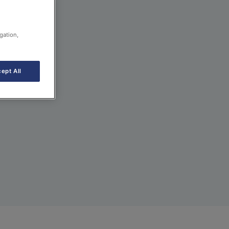
gation,
ept All