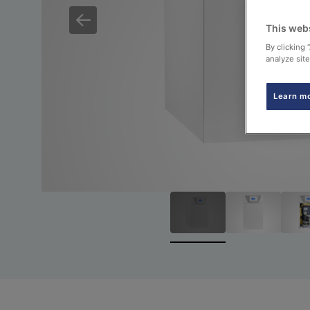
This web
By clicking 
analyze site
Learn m