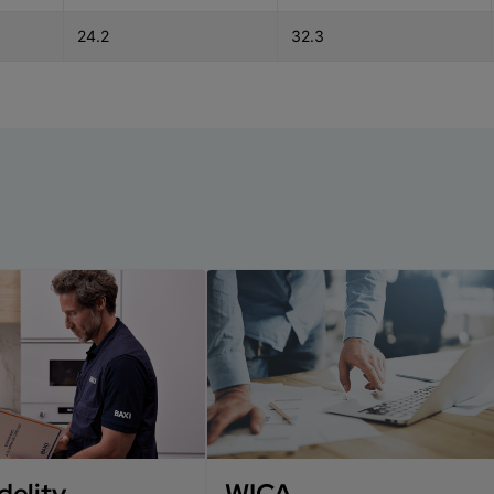
24.2
32.3
delity
WICA