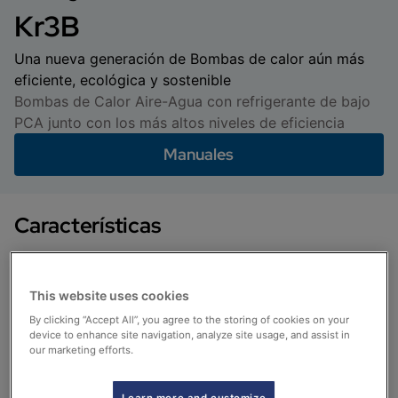
Kr3B
Una nueva generación de Bombas de calor aún más
eficiente, ecológica y sostenible
Bombas de Calor Aire-Agua con refrigerante de bajo
PCA junto con los más altos niveles de eficiencia
Manuales
Características
This website uses cookies
Alta eficiencia conforme a los requisitos establecidos en
By clicking “Accept All”, you agree to the storing of cookies on your
losReglamentos 813/2013 y 2281/2016 (Ecodesign, ErP
device to enhance site navigation, analyze site usage, and assist in
Ready). Elevadas prestaciones gracias al diseño
our marketing efforts.
optimizado de todos los componentes
Learn more and customize