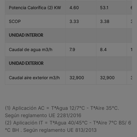
Potencia Calorífica (2) KW
4.60
53.1
65
SCOP
3.33
3.38
3.
UNIDAD INTERIOR
Caudal de agua m3/h
7.9
8.4
10.
UNIDAD EXTERIOR
Caudal aire exterior m3/h
32,900
32,900
37
(1) Aplicación AC = TªAgua 12/7°C - TªAire 35°C.
Según reglamento UE 2281/2016
(2) Aplicación IT = TªAgua 40/45°C - TªAire 7°C BS/ 6
°C BH . Según reglamento UE 813/2013