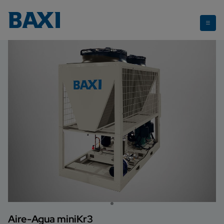
Kr3B
Aire-Agua miniKr3