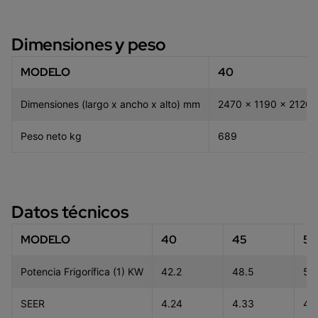
Dimensiones y peso
MODELO
40
Dimensiones (largo x ancho x alto) mm
2470 x 1190 x 2120
Peso neto kg
689
Datos técnicos
MODELO
40
45
55
Potencia Frigorífica (1) KW
42.2
48.5
59
SEER
4.24
4.33
4.