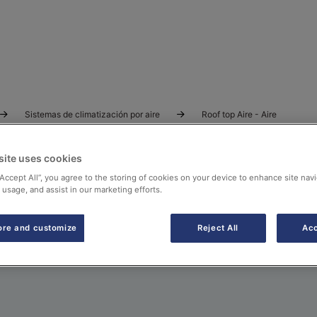
Sistemas de climatización por aire
Roof top Aire - Aire
site uses cookies
“Accept All”, you agree to the storing of cookies on your device to enhance site navi
 usage, and assist in our marketing efforts.
ore and customize
Reject All
Acc
ntes y sostenibles gracias al refrigerante R-32 y la tecno
para todo tipo de proyectos, combinando alto rendimiento, b