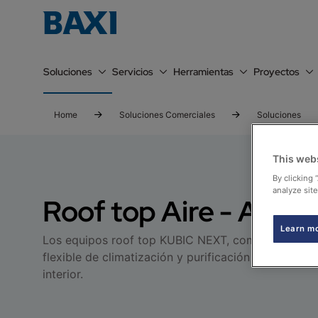
Soluciones
Servicios
Herramientas
Proyectos
Home
Soluciones Comerciales
Soluciones
This web
By clicking 
analyze site
Roof top Aire - Aire
Learn m
Los equipos roof top KUBIC NEXT, compactos, eficie
flexible de climatización y purificación del aire 
interior.