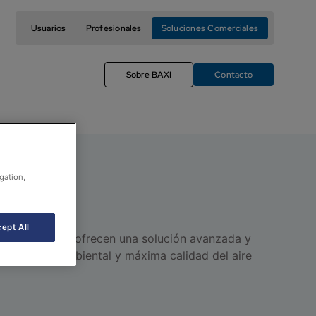
Usuarios
Profesionales
Soluciones Comerciales
Sobre BAXI
Contacto
gation,
ept All
logía inverter, ofrecen una solución avanzada y
ajo impacto ambiental y máxima calidad del aire