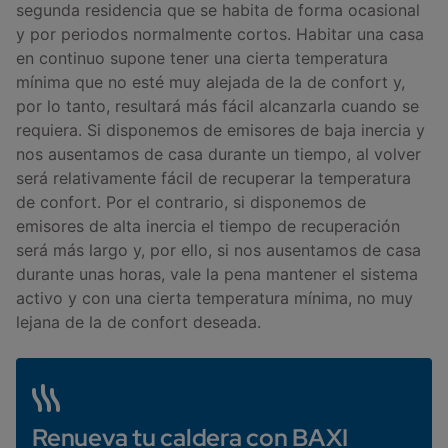
segunda residencia que se habita de forma ocasional
y por periodos normalmente cortos. Habitar una casa
en continuo supone tener una cierta temperatura
mínima que no esté muy alejada de la de confort y,
por lo tanto, resultará más fácil alcanzarla cuando se
requiera. Si disponemos de emisores de baja inercia y
nos ausentamos de casa durante un tiempo, al volver
será relativamente fácil de recuperar la temperatura
de confort. Por el contrario, si disponemos de
emisores de alta inercia el tiempo de recuperación
será más largo y, por ello, si nos ausentamos de casa
durante unas horas, vale la pena mantener el sistema
activo y con una cierta temperatura mínima, no muy
lejana de la de confort deseada.
Renueva tu caldera con BAXI