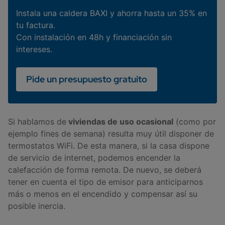
Instala una caldera BAXI y ahorra hasta un 35% en
tu factura.
Con instalación en 48h y financiación sin
intereses.
Pide un presupuesto gratuito
Si hablamos de
viviendas de uso ocasional
(como por
ejemplo fines de semana) resulta muy útil disponer de
termostatos WiFi. De esta manera, si la casa dispone
de servicio de internet, podemos encender la
calefacción de forma remota. De nuevo, se deberá
tener en cuenta el tipo de emisor para anticiparnos
más o menos en el encendido y compensar así su
posible inercia.