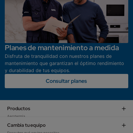
Planes de mantenimiento a medida
Disfruta de tranquilidad con nuestros planes de
mantenimiento que garantizan el óptimo rendimiento
y durabilidad de tus equipos.
Consultar planes
Productos
Aerotermia
Calderas de gas​
Cambia tu equipo
Calderas gasóleo, biomasa, eléctricas​
Descubre qué equipo necesitas​