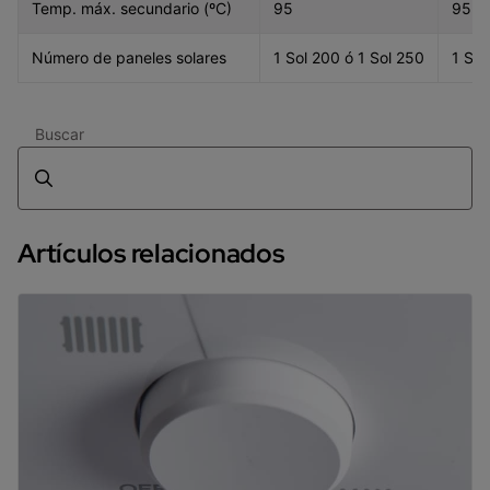
Temp. máx. secundario (ºC)
95
95
Número de paneles solares
1 Sol 200 ó 1 Sol 250
1 Sol
Buscar
Artículos relacionados