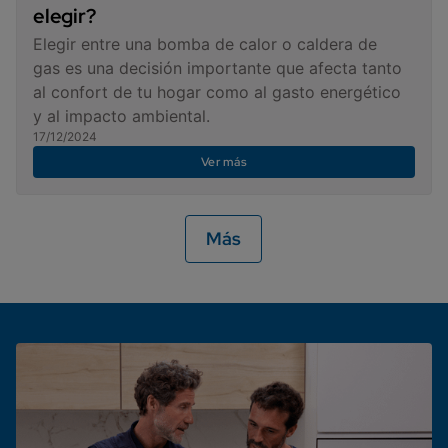
elegir?
Elegir entre una bomba de calor o caldera de
gas es una decisión importante que afecta tanto
al confort de tu hogar como al gasto energético
y al impacto ambiental.
17/12/2024
Ver más
Más