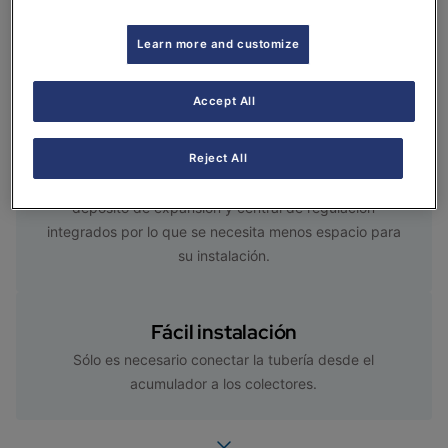
Aprovecha la energía del sol para calentar agua de uso
sanitario, por lo que es un sistema eficiente que
Learn more and customize
produce ahorro de energía y no genera emisiones.
Accept All
Menor espacio de instalación
Reject All
El conjunto de colectores SOL 200 y 250 con
acumuladores de 160 a 500l incluye grupo hidráulico,
depósito de expansión y central de regulación
integrados por lo que se necesita menos espacio para
su instalación.
Fácil instalación
Sólo es necesario conectar la tubería desde el
acumulador a los colectores.