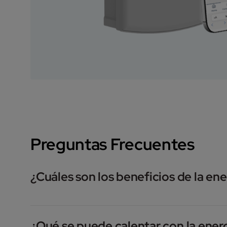
Preguntas Frecuentes
¿Cuáles son los beneficios de la ene
¿Cuáles son los beneficios de la energía solar?
¿Qué se puede calentar con la energ
•
Energía renovable:
La energía solar es una fuen