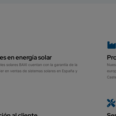
es en energía solar
Pro
les solares BAXI cuentan con la garantía de la
Nuest
der en ventas de sistemas solares en España y
europ
.
Caste
ión al cliente
Ser