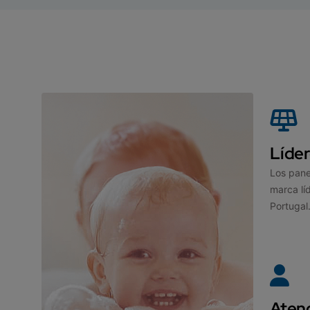
Líder
Los pane
marca lí
Portugal
Atenc