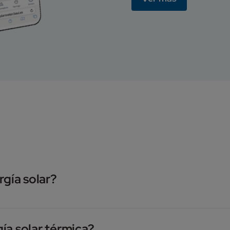
rgía solar?
ía solar térmica?
te de energía renovable, lo que significa que es inagotable