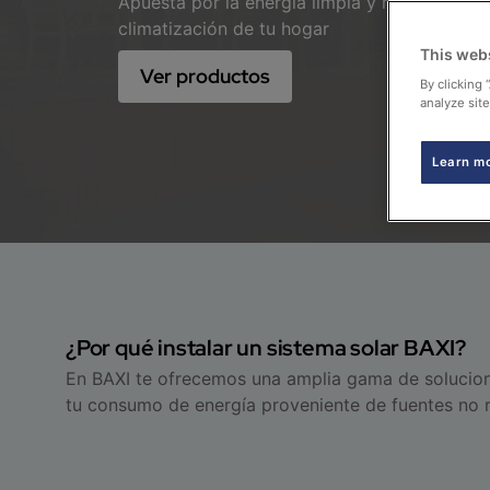
Apuesta por la energía limpia y renovable par
climatización de tu hogar
This web
Ver productos
By clicking 
analyze site
Learn m
¿Por qué instalar un sistema solar BAXI?
En BAXI te ofrecemos una amplia gama de solucione
tu consumo de energía proveniente de fuentes no