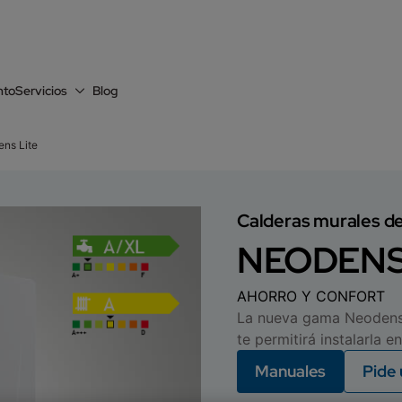
nto
Servicios
Blog
ns Lite
Calderas murales d
NEODENS
AHORRO Y CONFORT
La nueva gama Neodens 
te permitirá instalarla e
Manuales
Pide