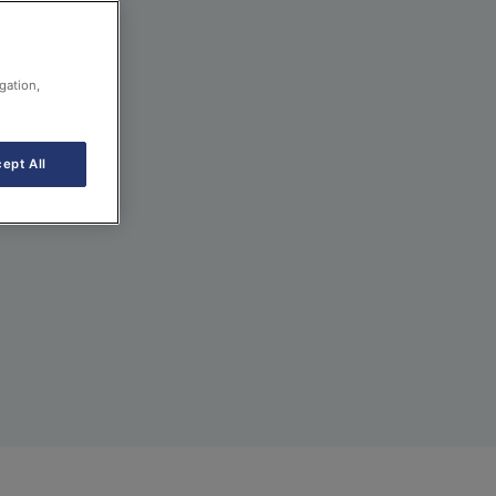
gation,
ept All