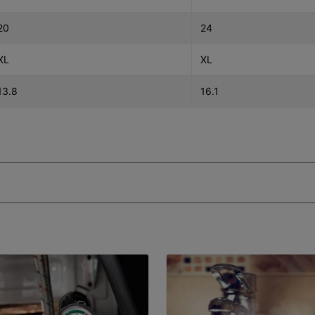
20
24
XL
XL
13.8
16.1