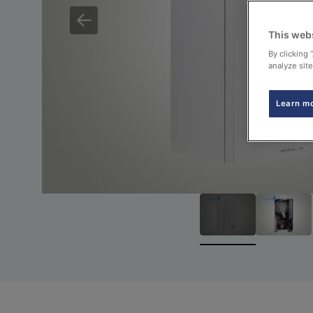
This web
By clicking 
analyze site
Learn m