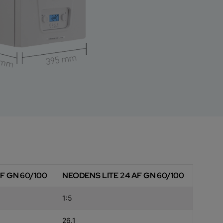
F GN 60/100
NEODENS LITE 24 AF GN 60/100
1:5
26.1