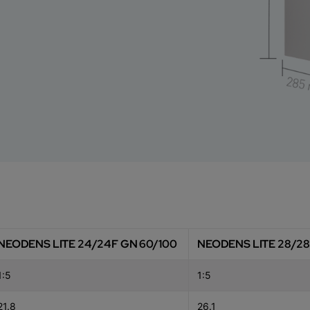
NEODENS LITE 24/24F GN 60/100
NEODENS LITE 28/28
1:5
1:5
21.8
26.1