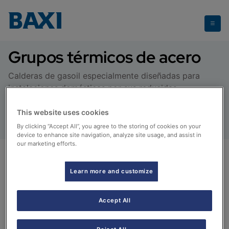
Grupos térmicos de acero
Grupos térmicos de acero
Calderas de gasoil especialmente diseñadas para
instalaciones domésticas por sus reducidas
dimensiones y bajo nivel sonoro. Disponibles en todo
tipo de versiones y sistema de evacuación de humos
This website uses cookies
By clicking “Accept All”, you agree to the storing of cookies on your
device to enhance site navigation, analyze site usage, and assist in
our marketing efforts.
Learn more and customize
Accept All