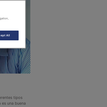
gation,
ept All
erentes tipos
a es una buena