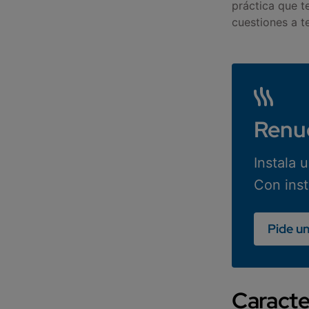
práctica que t
cuestiones a t
Renue
Instala 
Con inst
Pide u
Caracte