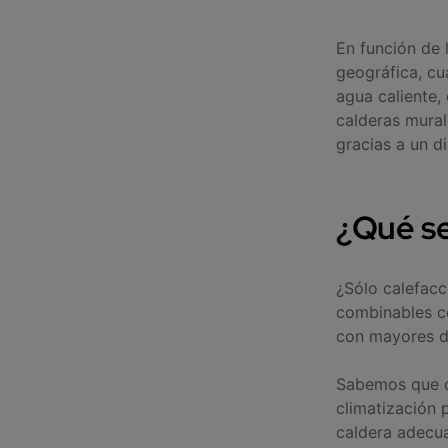
En función de l
geográfica, cu
agua caliente,
calderas mura
gracias a un 
¿Qué se
¿Sólo calefacc
combinables co
con mayores d
Sabemos que c
climatización 
caldera adecua