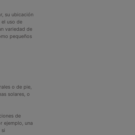
ar, su ubicación
 el uso de
an variedad de
 como pequeños
ales o de pie,
as solares, o
ciones de
or ejemplo, una
 si