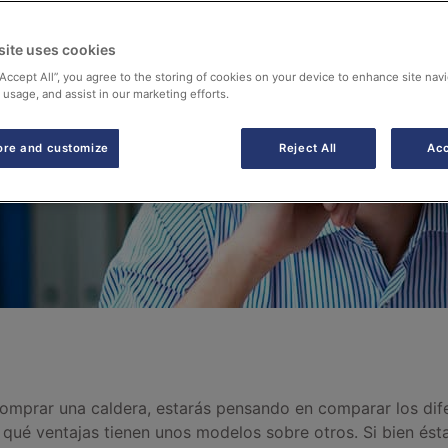
site uses cookies
“Accept All”, you agree to the storing of cookies on your device to enhance site navi
 usage, and assist in our marketing efforts.
ore and customize
Reject All
Acc
comprar una caldera, estarás pensando en comparar los dif
 qué ventajas tienen unos modelos sobre otros. Si bien ést