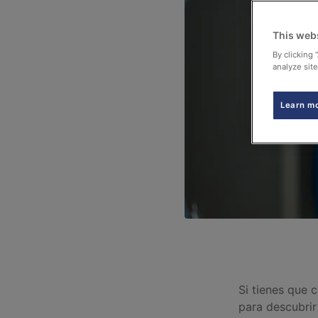
This web
By clicking 
analyze site
Learn m
Si tienes que 
para descubrir