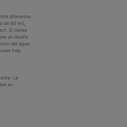
tre diferentes
da de 80 m2,
rt. Si tienes
ene un diseño
nción del agua
ciones más
ente. La
ble en