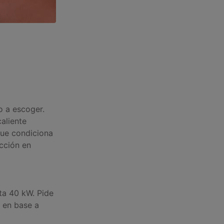
o a escoger.
caliente
que condiciona
cción en
ta 40 kW. Pide
s en base a