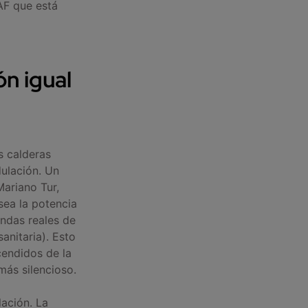
AF que está
ón igual
s calderas
dulación. Un
Mariano Tur,
ea la potencia
ndas reales de
anitaria). Esto
endidos de la
ás silencioso.
ación. La