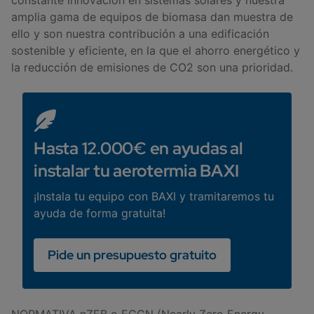
amplia gama de equipos de biomasa dan muestra de
ello y son nuestra contribución a una edificación
sostenible y eficiente, en la que el ahorro energético y
la reducción de emisiones de CO2 son una prioridad.
Hasta 12.000€ en ayudas al
instalar tu aerotermia BAXI
¡Instala tu equipo con BAXI y tramitaremos tu
ayuda de forma gratuita!
Pide un presupuesto gratuito
NORMATIVA nZEB o ECCN (Nearly Zero Energy