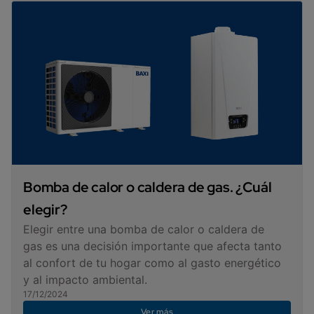
Bomba de calor o caldera de gas. ¿Cuál
elegir?
Elegir entre una bomba de calor o caldera de
gas es una decisión importante que afecta tanto
al confort de tu hogar como al gasto energético
y al impacto ambiental.
17/12/2024
Ver más