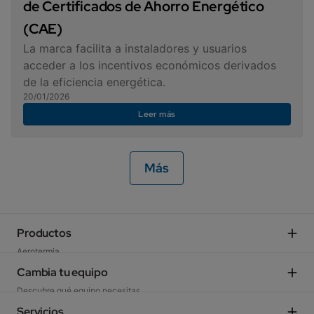
de Certificados de Ahorro Energético
(CAE)
La marca facilita a instaladores y usuarios
acceder a los incentivos económicos derivados
de la eficiencia energética.
20/01/2026
Leer más
Más
Productos
Aerotermia
Calderas de gas​
Cambia tu equipo
Calderas gasóleo, biomasa, eléctricas​
Descubre qué equipo necesitas​
Aire acondicionado​
Quiero una aerotermia​
Servicios