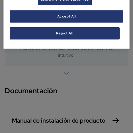
Gran potencia disponible
Accept All
Hasta 28 kW en ACS (mixta instantánea).
Reject All
Cuadro de control digital
Incluye pantalla retroiluminada para un uso más
intuitivo.
Documentación
Manual de instalación de producto