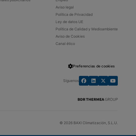
Aviso legal
nera el generador a una determinada temperatura
Política de Privacidad
mperatura exterior de 0ºC.
Ley de datos UE
Política de Calidad y Medioambiente
Aviso de Cookies
Canal ético
Preferencias de cookies
Síguenos
© 2026 BAXI Climatización, S.L.U.