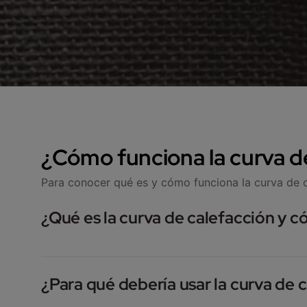
¿Cómo funciona la curva d
Para conocer qué es y cómo funciona la curva de c
¿Qué es la curva de calefacción y 
La curva de calefacción es la relación entre la tem
¿Para qué debería usar la curva de 
para calentar una casa depende de la temperatura e