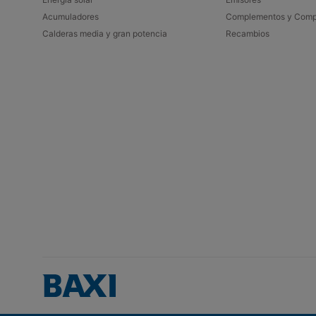
Celsius.
Acumuladores​
Complementos y Comp
Mueve el dedo horizontalmente sobre el gráfico p
Calderas media y gran potencia
Recambios
exterior. En el siguiente ejemplo, puedes ver que 