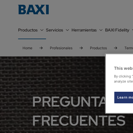
Productos
Servicios
Herramientas
BAXI Fidelity
Home
Profesionales
Productos
Term
This web
By clicking 
analyze site
PREGUNTAS
Learn m
FRECUENTES