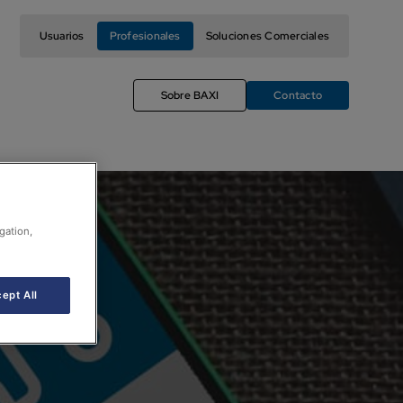
Usuarios
Profesionales
Soluciones Comerciales
Sobre BAXI
Contacto
gation,
ept All