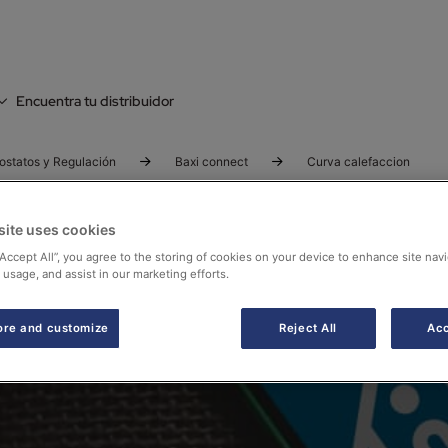
Encuentra tu distribuidor
ostatos y Regulación
Baxi connect
Curva calefaccion
site uses cookies
“Accept All”, you agree to the storing of cookies on your device to enhance site navi
 usage, and assist in our marketing efforts.
ore and customize
Reject All
Acc