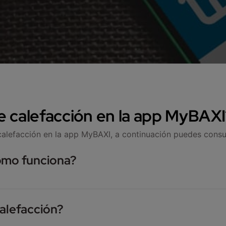
e calefacción en la app MyBAXI
alefacción en la app MyBAXI, a continuación puedes consul
cómo funciona?
peratura exterior y la temperatura de ida del circuito de ca
calefacción?
xterior: cuanto más frío haga fuera, más caliente debe esta