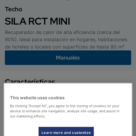
Techo
SILA RCT MINI
Recuperador de calor de alta eficiencia (cerca del
90%). Ideal para instalación en hogares, habitaciones
de hoteles o locales con superfícies de hasta 80 m².
Manuales
Características
This website uses cookies
By clicking “Accept All”, you agree to the storing of cookies on your
Alta eficiencia
device to enhance site navigation, analyze site usage, and assist in
our marketing efforts.
Los motores EC de bajo consumo e intercambiador de
calor de tipo cruzado, garantizan una elevada
Learn more and customize
eficiencia de intercambio térmico y un mínimo ruido.