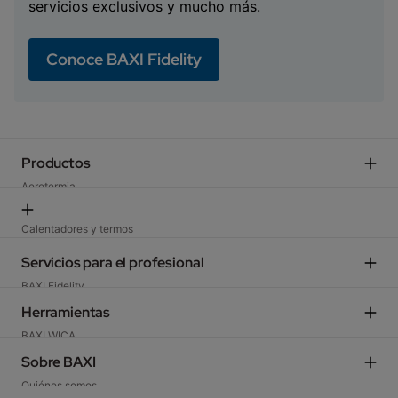
servicios exclusivos y mucho más.
Conoce BAXI Fidelity
Productos
Aerotermia
Calderas domésticas​
Aire acondicionado​
Calentadores y termos
Energía solar
Termostatos y regulación​
Servicios para el profesional
Acumuladores​
Ventilación
BAXI Fidelity​
Calderas media y gran potencia
Suelo Radiante y Fancoils
Formación
Herramientas
Emisores
Encuentra un distribuidor​
Complementos y Componentes
BAXI WICA
Gestión CAE aerotermia
Recambios
Catálogo interactivo​
Sobre BAXI​
Códigos de error
Quiénes somos